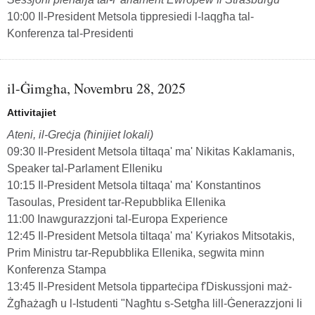
10:00 Il-President Metsola tippresiedi l-laqgħa tal-
Konferenza tal-Presidenti
il-Ġimgħa, Novembru 28, 2025
Attivitajiet
Ateni, il-Greċja (ħinijiet lokali)
09:30 Il-President Metsola tiltaqa' ma' Nikitas Kaklamanis,
Speaker tal-Parlament Elleniku
10:15 Il-President Metsola tiltaqa' ma' Konstantinos
Tasoulas, President tar-Repubblika Ellenika
11:00 Inawgurazzjoni tal-Europa Experience
12:45 Il-President Metsola tiltaqa' ma' Kyriakos Mitsotakis,
Prim Ministru tar-Repubblika Ellenika, segwita minn
Konferenza Stampa
13:45 Il-President Metsola tipparteċipa f'Diskussjoni maż-
Żgħażagħ u l-Istudenti "Nagħtu s-Setgħa lill-Ġenerazzjoni li