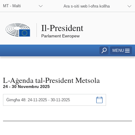
MT - Malti
Ara s-siti web l-oħra kollha
Il-President
Parlament Ewropew
Click to access to search field
MENU
L-Aġenda tal-President Metsola
Aġenda
24 - 30 Novembru 2025
Ġimgħa 48: 24-11-2025 - 30-11-2025