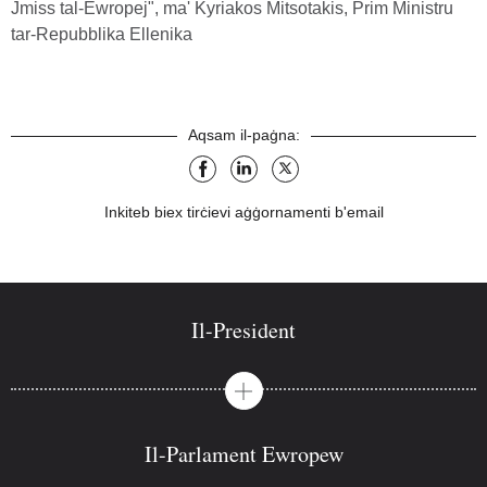
Jmiss tal-Ewropej", ma' Kyriakos Mitsotakis, Prim Ministru
tar-Repubblika Ellenika
Aqsam il-paġna:
facebook
linkedin
X
Inkiteb biex tirċievi aġġornamenti b'email
Il-President
Il-Parlament Ewropew