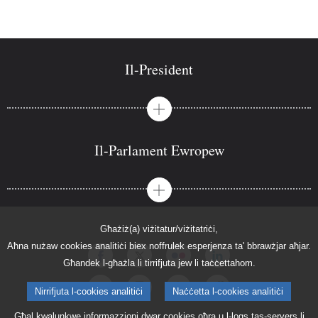
Il-President
Il-Parlament Ewropew
Għażiż(a) viżitatur/viżitatriċi,
Aħna nużaw cookies analitiċi biex noffrulek esperjenza ta' bbrawżjar aħjar.
Għandek l-għażla li tirrifjuta jew li taċċettahom.
Nirrifjuta l-cookies analitiċi
Naċċetta l-cookies analitiċi
Għal kwalunkwe informazzjoni dwar cookies oħra u l-logs tas-servers li