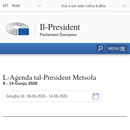
MT - Malti
Ara s-siti web l-oħra kollha
Il-President
Parlament Ewropew
Click to access to search field
MENU
L-Aġenda tal-President Metsola
Aġenda
8 - 14 Ġunju 2026
Ġimgħa 24: 08-06-2026 - 14-06-2026